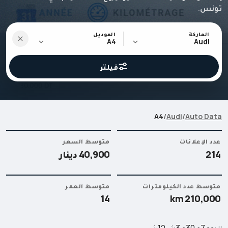
تونس.
الماركة
الموديل
A4
Audi
فيلتر
A4
/
Audi
/
Auto Data
الرئيسية
عدد الإعلانات
متوسط ​​السعر
Auto Data
214
40,900 دينار
Audi
A4
متوسط عدد الكيلومترات
متوسط العمر
14
210,000 km
اليوم
7ي
30ي
3ش
12ش