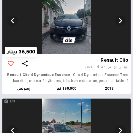
36,500 دينار
Renault Clio
تونس, تونس,
منذ 4 ساعات
Renault Clio 4 Dynamique Essence
- Clio 4 Dynamique Essence Très
bon état, moteur 4 cylindres, très bien entretenue, propre et fiable. 4
pneus neufs
2013
190,000 كم
إسونس
1/3