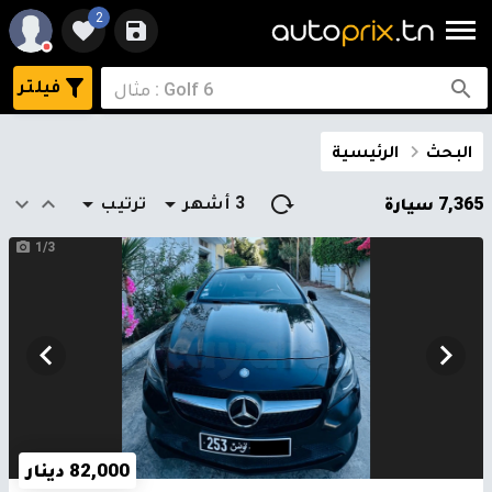
2
فيلتر
البحث
الرئيسية
3 أشهر
ترتيب
7,365 سيارة
1/3
82,000 دينار