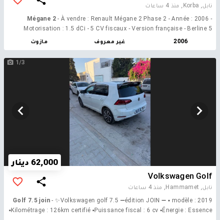
نابل, Korba,
منذ 4 ساعات
Mégane 2
- À vendre : Renault Mégane 2 Phase 2 - Année : 2006 -
Motorisation : 1.5 dCi - 5 CV fiscaux - Version française - Berline 5
portes - Série 208 Véhicule en très bon état général. - Climatisation
2006
غير معروف
مازوت
fonctionnelle - Toutes les options d'origine sont opérationnelles -
Moteur et mécanique en bon état - Voiture propre et bien entretenue
1/3
62,000 دينار
Volkswagen Golf
نابل, Hammamet,
منذ 4 ساعات
Golf 7.5 join
- ✨Volkswagen golf 7.5 ➖édition JOIN ➖ ▪️ modèle : 2019
▪️Kilométrage : 126km certifié ▪️Puissance fiscal : 6 cv ▪️Énergie : Essence
▪️Boite : manuel 6 rapport ➖Options : ►climatronic ►Téléphone +