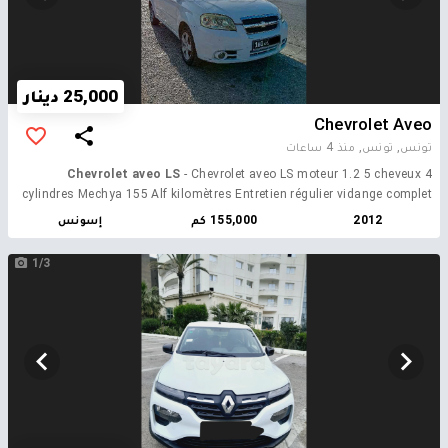
25,000 دينار
Chevrolet Aveo
تونس, تونس,
منذ 4 ساعات
Chevrolet aveo LS
- Chevrolet aveo LS moteur 1.2 5 cheveux 4
cylindres Mechya 155 Alf kilomètres Entretien régulier vidange complet
fait huile GM d'origine et filtre à huile , à air , filtre essance, 4 bougies
2012
155,000 كم
إسونس
Embrayage mbadell fi 140 Alf Num 29.039.458 Belehi ken sérieux
ykalamni
1/3