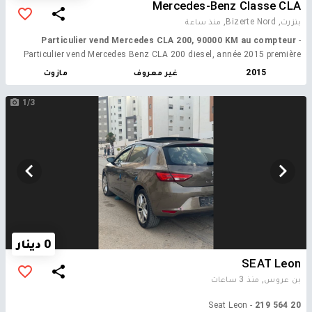
Mercedes-Benz Classe CLA
بنزرت, Bizerte Nord,
منذ ساعة
Particulier vend Mercedes CLA 200, 90000 KM au compteur
-
Particulier vend Mercedes Benz CLA 200 diesel, année 2015 première
main, avec seulement 90000 Km au compteur. Véhicule importé de
2015
غير معروف
مازوت
France en 2018 et dédouané en 2025. Prix peu négociable.
1/3
0 دينار
SEAT Leon
بن عروس,
منذ 3 ساعات
- Seat Leon
20 564 219