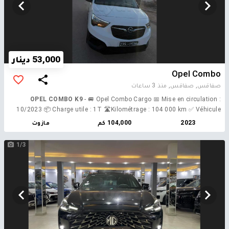
53,000 دينار
Opel Combo
صفاقس, صفاقس,
منذ 3 ساعات
OPEL COMBO K9
- 🚐 Opel Combo Cargo 📅 Mise en circulation :
10/2023 📦 Charge utile : 1T 🛣️Kilométrage : 104 000 km ✅ Véhicule
en excellent état ✅ Première main✋️ ✅ Entretien suivi et à jour ✅ Pneus
2023
104,000 كم
مازوت
neufs ✅ Batterie neuve ✅ Véhicule très propre, intérieur et extérieur
Echange possible 💰 Prix : 53 000 DT 📞 : 27 918 927
1/3