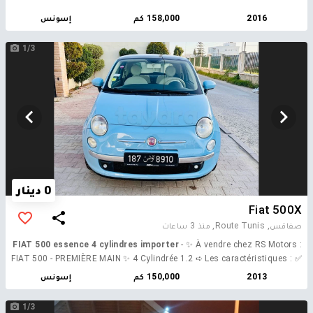
2016
158,000 كم
إسونس
1/3
0 دينار
Fiat 500X
صفاقس, Route Tunis,
منذ 3 ساعات
FIAT 500 essence 4 cylindres importer
- ✨ À vendre chez RS Motors :
FIAT 500 - PREMIÈRE MAIN ✨ 4 Cylindrée 1.2 ➪ Les caractéristiques : ✅
Année : 08/2013 importe en 2016 ✅ Kilométrage : 150.000km ✅
2013
150,000 كم
إسونس
Première main ➪ Options : ✅ Toit Panoramique / Climatisation /vitre
électrique / jante Aluminium / chaise pilote ✅ Multifonctions au volant
1/3