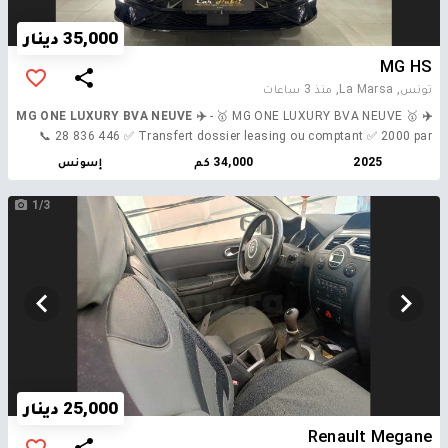
35,000 دينار
MG HS
تونس, La Marsa,
منذ 3 ساعات
- 🥇 MG ONE LUXURY BVA NEUVE 🥇
✈️ MG ONE LUXURY BVA NEUVE ✈️
📞 28 836 446 ✅ Transfert dossier leasing ou comptant ✅ 2000 par
mois reste 40 mois 💰 Prix transfert : 35,000 DT ( 60000 deja paye ) 💰
2025
34,000 كم
إسونس
Prix comptant : 93,000 DT negociable ➖ Premiére main 🖐️ Age : 19
mois ➖ 1.5 Essence 10 cv ➖ BOITE AUTO ➖ 34.000km ( entretient
1/3
maison MG ) ➖ Model 2025 🔝 Fulls options : ➖ Sellerie CUIR ➖ Full Led
- Bixenon ➖ Vitres teintées ➖ Park Pilot et caméra 360 ➖ Grand Écran
tactile/ Bluetooth ➖ Climatronic multizone ➖ Volant cuir multifonctions
➖ Rétroviseurs électriques, Rabattables ➖ Régulateur / limiteur de
vitesse ➖ Lumières d ambiance ➖ Double toit ouvrant panoramique ➖
Accès main libre clés intelligente ➖ Démarrage à distance ➖ Jantes 19
pouces ➖ Android auto et Apple car play ➖ Spolier … 🔝 Garantie 5 ans
➡️ Voiture neuve neuve intérieur encore plastifiè ☎ 28 836 446 ☎️ 📍
Visible à la Marsa #one #mg #TU #Tunis #Tunisie #vente #voiture
#voiture #Luxe
25,000 دينار
Renault Megane