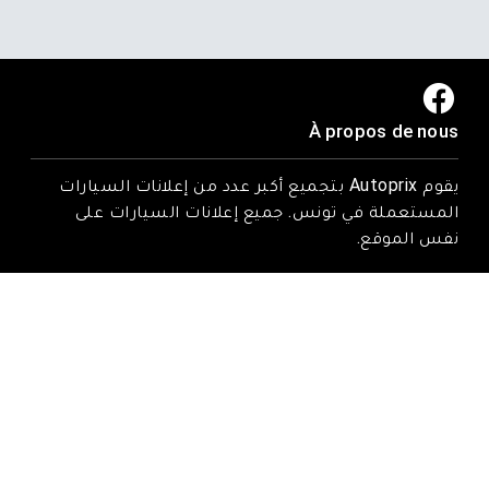
À propos de nous
يقوم Autoprix بتجميع أكبر عدد من إعلانات السيارات
المستعملة في تونس. جميع إعلانات السيارات على
نفس الموقع.
Trouvez-nous ici
Rue Tarek ibn zied, Nadhour, Zaghouan
Email : contact@autoprix.tn