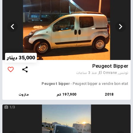
Une FIAT 500 alliant modernité, confort et équipements pratiques pour
une conduite agréable au quotidien. 📍 Adresse : Route Tunis KM9,
Sfax ☎️ Contact : 22.907.309 / 28.060.254 #RsMotors #FIAT500
#Qualité
35,000 دينار
Peugeot Bipper
تونس, El Omrane,
منذ 3 ساعات
Peugeot bipper
- Peugeot bipper a vendre bon etat
2018
197,900 كم
مازوت
1/3