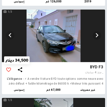
2019
126,000 كم
إسونس
vocale ►4 vitres électriques ► USB + bluetooth + car play
►Rétroviseur électrique rabattable ►phares led ►climatisation
1/3
automatique bizone ►régulateur de vitesse ► écran tactile ►radar de
recul 📱Contact : 24070807 Seri 243 voir moins
34,500 دينار
BYD F3
,
منذ 4 ساعات
L'élégance
- ⚡ A vendre Voiture BYD toute options comme neuve avec
zéro défaut + faible kilométrage de 86000 k ⚡Moteur très puissant 4
cylin Prix Négociable sur place N.B Un bon projet pour famille
غير معروف
67,000 كم
إسونس
Concessionnaire BYD existe À Tunis_Sousse et sfax
1/3