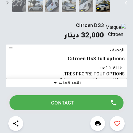
Citroen DS3
32,000 دينار
الوصف
Citroën Ds3 full options
. 5 cv 1.2 VTI
TRES PROPRE TOUT OPTIONS.
Moteur impeccable sans défaut!
أظهر المزيد
voiture propre (phase 2)
sans aucun défaut
1.2 vti 3 cylindres full options (xenon led climatisation
CONTACT
automatique écran tactile rétroviseur rabattable
détecteur lumière jante 17 pouces )