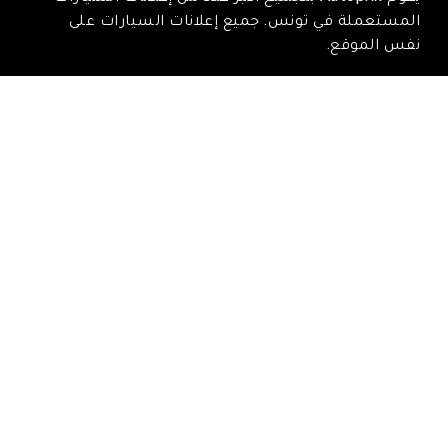
المستعملة في تونس. جميع إعلانات السيارات على
نفس الموقع.
Trouvez-nous ici
Rue Tarek ibn zied, Nadhour, Zaghouan
Email : contact@autoprix.tn