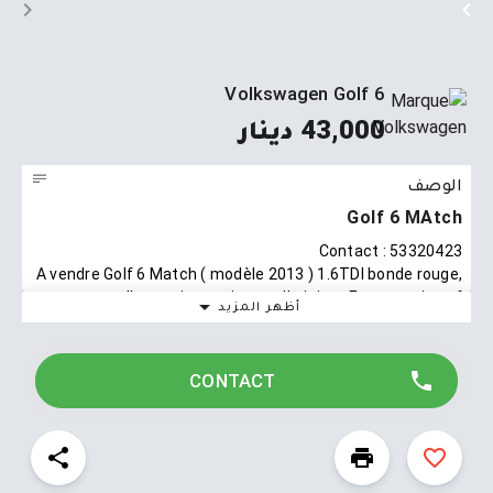
Volkswagen Golf 6
43,000 دينار
الوصف
Golf 6 MAtch
Contact : 53320423
A vendre Golf 6 Match ( modèle 2013 ) 1.6TDI bonde rouge,
carnet d’entretien , peinture d’origine . Etat quasi neuf .
أظهر المزيد
Km : 190.000
Zéro dépenses à prévoir .
CONTACT