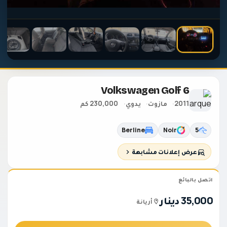
Volkswagen Golf 6
2011
مازوت
يدوي
230,000 كم
Berline
Noir
5
عرض إعلانات مشابهة
اتصل بالبائع
35,000 دينار
أريانة