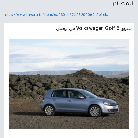
المصادر
https://www.tayara.tn/item/6a030db92257200009c5e1eb/
سوق Volkswagen Golf 6 في تونس