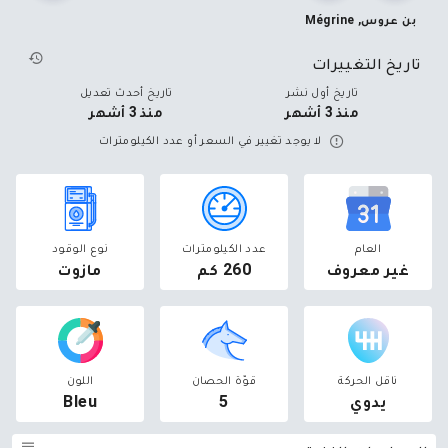
بن عروس, Mégrine
Tel: 50235620
تاريخ التغييرات
تاريخ أول نشر
تاريخ أحدث تعديل
منذ 3 أشهر
منذ 3 أشهر
لا يوجد تغيير في السعر أو عدد الكيلومترات
العام
عدد الكيلومترات
نوع الوقود
غير معروف
260 كم
مازوت
ناقل الحركة
قوّة الحصان
اللون
يدوي
5
Bleu