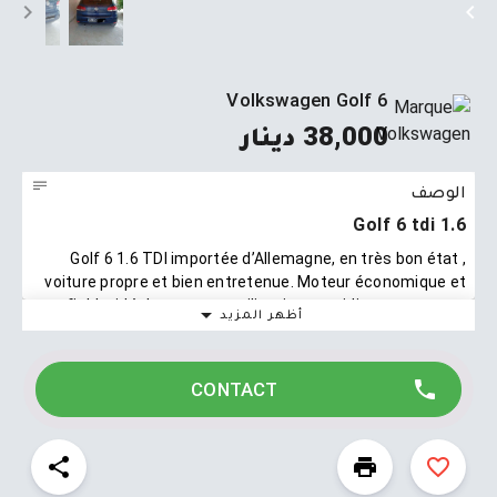
Volkswagen Golf 6
38,000 دينار
الوصف
Golf 6 tdi 1.6
Golf 6 1.6 TDI importée d’Allemagne, en très bon état ,
voiture propre et bien entretenue. Moteur économique et
fiable, idéale pour une utilisation quotidienne avec une
أظهر المزيد
faible consommation, conduite souple et confortable.
Véhicule bien équipé : climatisation climatronic,
écran avec caméra de recul
CONTACT
jantes aluminium
Sièges chauffants
Lave-phares
Abs
papiers en règle.