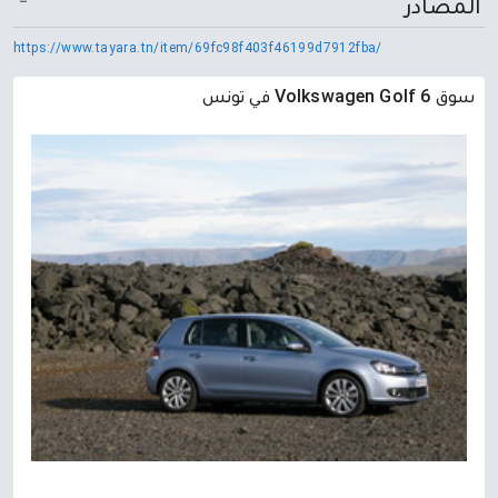
المصادر
https://www.tayara.tn/item/69fc98f403f46199d7912fba/
سوق Volkswagen Golf 6 في تونس