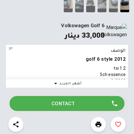
Volkswagen Golf 6
33,000 دينار
الوصف
golf 6 style 2012
1.2 tsi
5ch essence
348000 km
أظهر المزيد
0 defaut
feha retouche fi toula(parachoc avant )
23150785
CONTACT