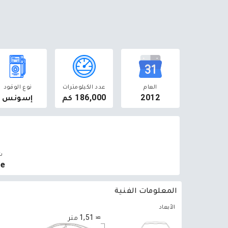
العام
عدد الكيلومترات
نوع الوقود
2012
186,000 كم
إسونس
ش
te
المعلومات الفنية
الأبعاد
≃ 1,51 متر