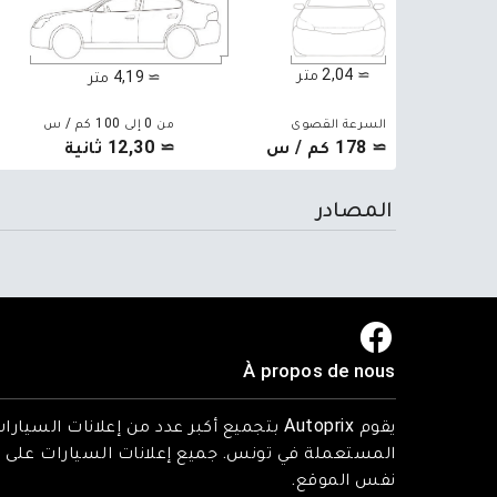
≃ 2,04 متر
≃ 4,19 متر
السرعة القصوى
من 0 إلى 100 كم / س
≃ 178 كم / س
≃ 12,30 ثانية
المصادر
À propos de nous
يقوم Autoprix بتجميع أكبر عدد من إعلانات السيارا
المستعملة في تونس. جميع إعلانات السيارات على
نفس الموقع.