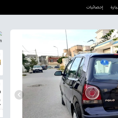
ارة
إحصائيات
ا
ا
0
e
7