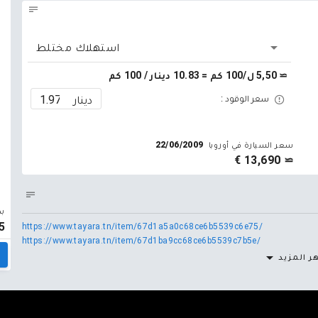
استهلاك مختلط
≃ 5,50 ل/100 كم = 10.83 دينار / 100 كم
دينار
سعر الوقود :
سعر السيارة في أوروبا
22/06/2009
≃ 13,690 €
بد
5
https://www.tayara.tn/item/67d1a5a0c68ce6b5539c6e75/
https://www.tayara.tn/item/67d1ba9cc68ce6b5539c7b5e/
ر المزيد