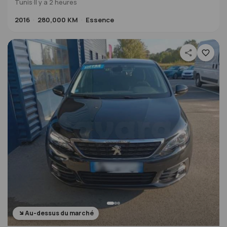
Tunis
·
Il y a 2 heures
2016
280,000 KM
Essence
Au-dessus du marché