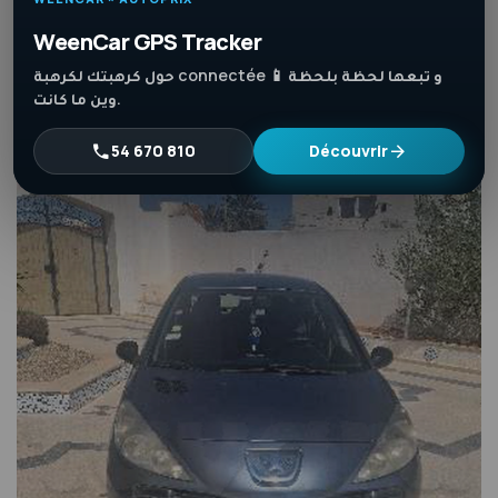
2021
200,000 KM
Essence
WeenCar GPS Tracker
حول كرهبتك لكرهبة connectée 📱 و تبعها لحظة بلحظة
وين ما كانت.
54 670 810
Découvrir