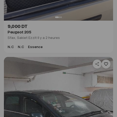
9,000 DT
Peugeot 205
Sfax, Sakiet Ezzit
·
Il y a 2 heures
N.C
N.C
Essence