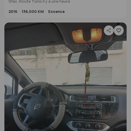
Sfax, Route Tunis
·
Il y a une heure
2016
136,000 KM
Essence