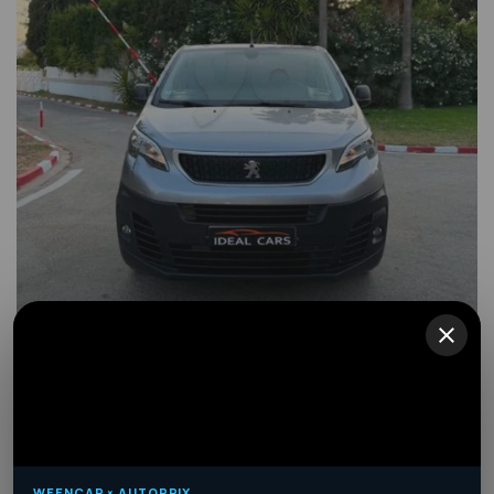
Prix sur demande
Peugeot Expert
Nabeul
·
Il y a une heure
WEENCAR × AUTOPRIX