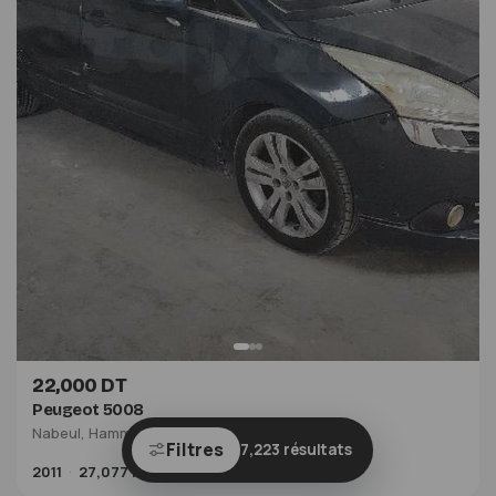
22,000 DT
Peugeot 5008
Nabeul, Hammamet
·
Il y a 2 heures
Filtres
7,223 résultats
2011
27,077 KM
Diesel