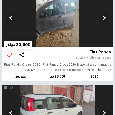
33,000 دينار
Fiat Panda
قيروان, Sbikha,
منذ شهر
Fiat Panda Cross 2020
- Fiat Panda Cross2020 Boîte vitesse manuelle
93000 KM Start&Stop Téléphone Bluetooth 2 vitres electrique
Rétroviseurs électrique Radar électrique Feux de jour Volant
2020
93,000 كم
إسونس
multifonction Télé : 97001205
1/3