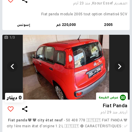
المهدية, Ksour Essef,
منذ 23 أيام
Fiat panda module 2005 tout option climatisé 5CV
2005
220,000 كم
إسونس
1/3
0 دينار
عرض القيمة
Fiat Panda
أريانة,
منذ 29 أيام
Fiat panda 🐼 🐼 city état neuf
- 50 408 778 🇮🇹🇮🇹 FIAT PANDA 🐼
city 1ère main état d'origine 1.2 L 🇮🇹🇮🇹 🔴 CARACTÉRISTIQUES : ✅
Année : 2020 ✅ Kilométrage : 92mk ✅ CARROSSERIE : Citadine ✅