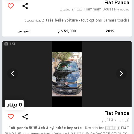
Fiat Panda
سوسة, Hammam Sousse,
منذ 21 ساعات
- tout options Jamais touché كرهبة جديدة
très belle voiture
2019
52,000 كم
إسونس
1/3
0 دينار
Fiat Panda
أريانة,
منذ 13 أيام
Fait panda 🐼 🐼 4ch 4 cylindrée importe
- Description 🇮🇹🇮🇹 FIAT
PANDA 🐼 city importe état d'origine 1.2 L 🇮🇹 🔴 CARACTÉRISTIQUES :