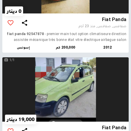
0 دينار
Fiat Panda
صفاقس, صفاقس,
منذ 23 أيام
fiat panda 92547878
- premier main tout option climatiseure direction
assistée mécanique très bonne état vitre électrique airbague salon
origine
2012
200,000 كم
إسونس
1/1
19,000 دينار
Fiat Panda