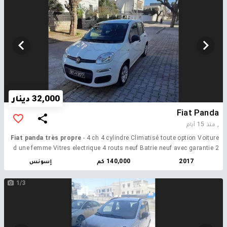
32,000 دينار
Fiat Panda
,
منذ 15 أيام
Fiat panda très propre
- 4 ch 4 cylindre Climatisé toute option Voiture
d une femme Vitres electrique 4 routs neuf Batrie neuf avec garantie 2
ans
2017
140,000 كم
إسونس
1/3