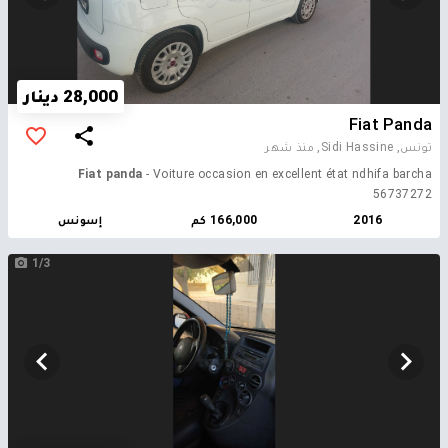
28,000 دينار
Fiat Panda
تونس, Sidi Hassine,
منذ شهر
Fiat panda
- Voiture occasion en excellent état ndhifa barcha
56737272
2016
166,000 كم
إسونس
1/3