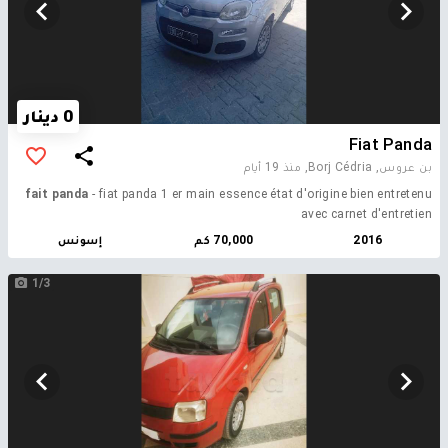
0 دينار
Fiat Panda
بن عروس, Borj Cédria,
منذ 19 أيام
fait panda
- fiat panda 1 er main essence état d'origine bien entretenu
avec carnet d'entretien
2016
70,000 كم
إسونس
1/3