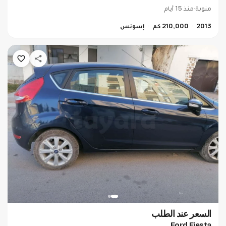
منوبة
·
منذ 15 أيام
2013
210,000 كم
إسونس
السعر عند الطلب
Ford Fiesta