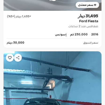
سعر معتدل
31,495 دينار
+1,495 دينار (+5%)
Ford Fiesta
صفاقس
·
منذ 2 ساعات
2016
230,000 كم
إسونس
سعر السوق
30,000 دينار