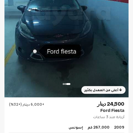
أعلى من المعدل بكثير
24,500 دينار
+6,000 دينار (+32%)
Ford Fiesta
أريانة
·
منذ 3 ساعات
2009
267,000 كم
إسونس