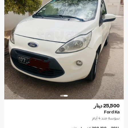
25,500 دينار
Ford Ka
سوسة
·
منذ 4 أيام
2014
200,100 كم
إسونس