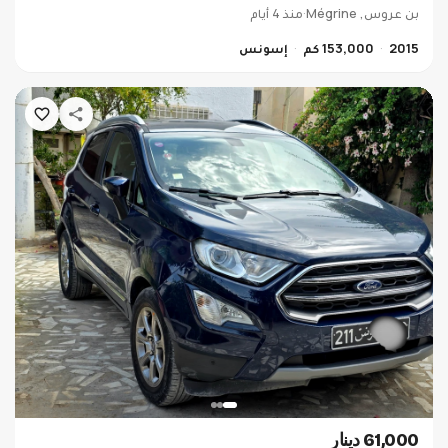
بن عروس, Mégrine
·
منذ 4 أيام
2015
153,000 كم
إسونس
61,000 دينار