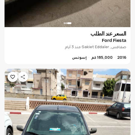
WeenCar GPS Tracker
حول كرهبتك لكرهبة connectée 📱 و تبعها لحظة بلحظة
وين ما كانت.
السعر عند الطلب
Ford Fiesta
54 670 810
اكتشف
صفاقس, Sakiet Eddaïer
·
منذ 3 أيام
2016
185,000 كم
إسونس