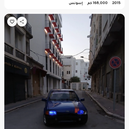
2015
168,000 كم
إسونس