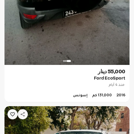
55,000 دينار
Ford EcoSport
·
منذ 4 أيام
2016
131,000 كم
إسونس