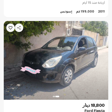
أريانة
·
منذ 15 أيام
2011
199,000 كم
إسونس
18,800 دينار
Ford Fiesta