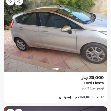
35,000 دينار
Ford Fiesta
تونس
·
منذ 3 أيام
2017
160,000 كم
إسونس