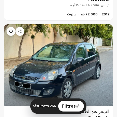
تونس, Le Kram
·
منذ 15 أيام
2012
72,000 كم
مازوت
Filtres
266 résultats
السعر عند الطلب