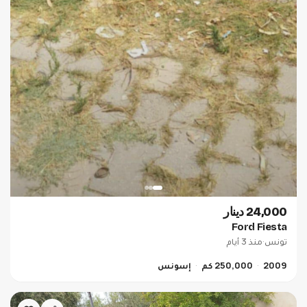
24,000 دينار
Ford Fiesta
تونس
·
منذ 3 أيام
2009
250,000 كم
إسونس