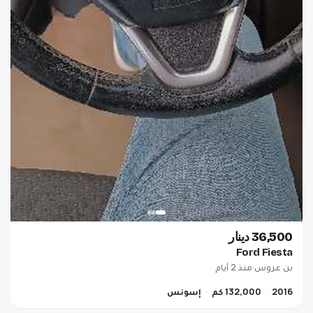
36,500 دينار
Ford Fiesta
بن عروس
·
منذ 2 أيام
2016
132,000 كم
إسونس