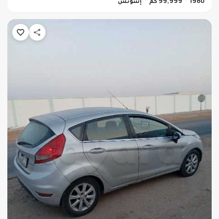
1980
99,999 كم
إسونس