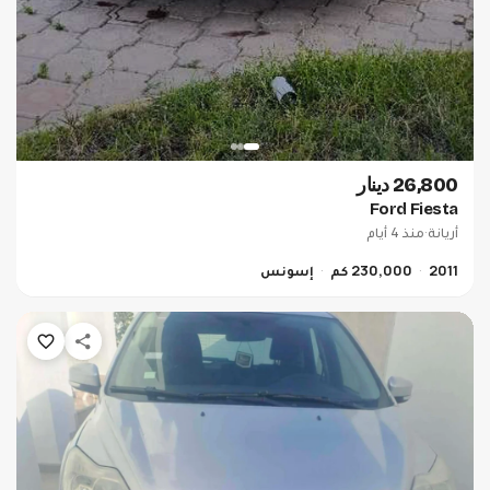
26,800 دينار
Ford Fiesta
أريانة
·
منذ 4 أيام
2011
230,000 كم
إسونس