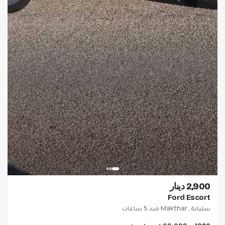
2,900 دينار
Ford Escort
سليانة, Makthar
·
منذ 5 ساعات