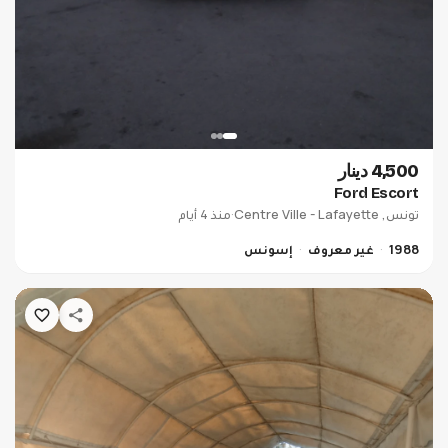
4,500 دينار
Ford Escort
تونس, Centre Ville - Lafayette
·
منذ 4 أيام
1988
غير معروف
إسونس