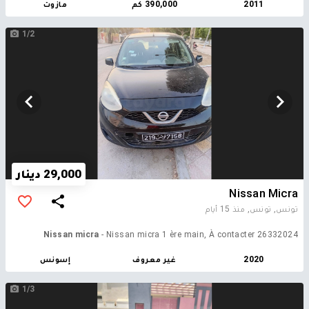
2011
390,000 كم
مازوت
1/2
29,000 دينار
Nissan Micra
تونس, تونس,
منذ 15 أيام
Nissan micra
- Nissan micra 1 ère main, À contacter 26332024
2020
غير معروف
إسونس
1/3