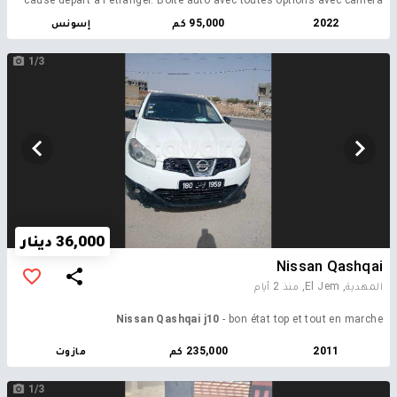
360 Tous les entretiens sont fait a la maison Nissan aucune
2022
95,000 كم
إسونس
intervention n'est faite en dehors, preuve à l'appui à la maison nissan.
1/3
36,000 دينار
Nissan Qashqai
المهدية, El Jem,
منذ 2 أيام
Nissan Qashqai j10
- bon état top et tout en marche
2011
235,000 كم
مازوت
1/3