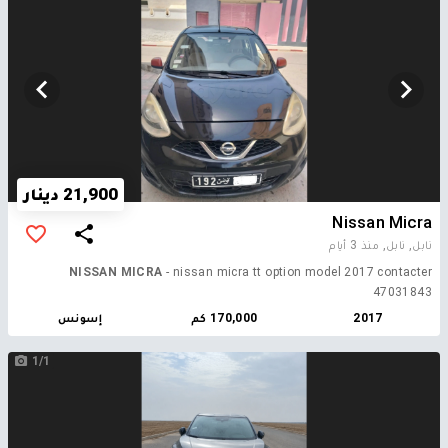
21,900 دينار
Nissan Micra
نابل, نابل,
منذ 3 أيام
NISSAN MICRA
- nissan micra tt option model 2017 contacter
47031843
2017
170,000 كم
إسونس
1/1