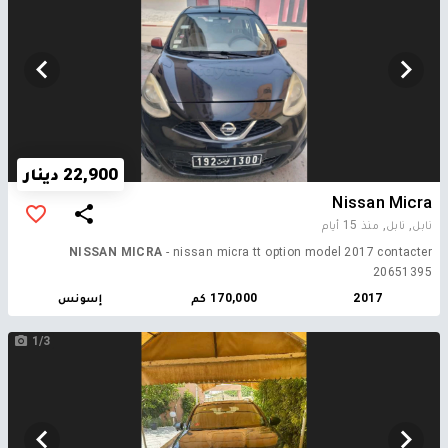
22,900 دينار
Nissan Micra
نابل, نابل,
منذ 15 أيام
NISSAN MICRA
- nissan micra tt option model 2017 contacter
20651395
2017
170,000 كم
إسونس
1/3