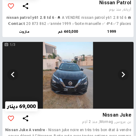
Nissan Patrol
أريانة,
منذ يوم
nissan patrol y61 2.8 td 6
- 🔔 A VENDRE nissan patrol y61 2.8 td 6 ☎️
𝗖𝗼𝗻𝘁𝗮𝗰𝘁 20 873 862 ✅année 1999 ✅boite manuelle ✅ 4*4 ✅7 places
✅Diesel ✅2.8 L ✅11 cv ✅klm 440.000
1999
440,000 كم
مازوت
1/3
69,000 دينار
Nissan Juke
بن عروس, Mornag,
منذ 2 أيام
Nissan Juke A vendre
- Nissan juke noire en très très bon état à vendre
cause départ à l'étranger. Boite auto avec toutes options avec camera