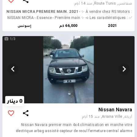
صفاقس, Route Tunis,
منذ 14 أيام
NISSAN MICRA PREMIERE MAIN. 2021
- ✨ À vendre chez RS Motors :
NISSAN MICRA - Essence - Première main ✨ ➪ Les caractéristiques : ✅
Année : 2021 ✅ Kilométrage : 66.000 km ✅ Énergie : Essence ✅
2021
66,000 كم
إسونس
Puissance fiscale : 5 CV ✅ Peinture d'origine ➪ Options : ✅ Toutes
options Cette Nissan Micra, première main, combine élégance, fiabilité
1/3
et une consommation économique, idéale pour tous vos trajets urbains
et routiers. 📍 Adresse : Route Tunis KM9, Sfax ☎️ Contact : 22.907.309
/ 28.060.254 #RsMotors #NissanMicra #Qualité
0 دينار
Nissan Navara
أريانة, Ariana Ville,
منذ 15 أيام
Nissan Navara premier main 4x4 climatisation en marche vitre
électrique arbag assisté capteur de recul fermeture central alarme