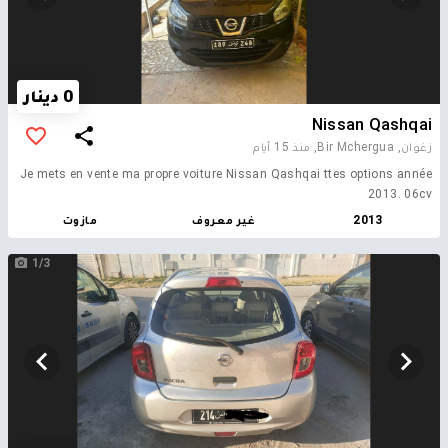
0 دينار
Nissan Qashqai
زغوان, Bir Mchergua,
منذ 15 أيام
Je mets en vente ma propre voiture Nissan Qashqai ttes options année
2013. 06cv
2013
غير معروف
مازوت
1/3