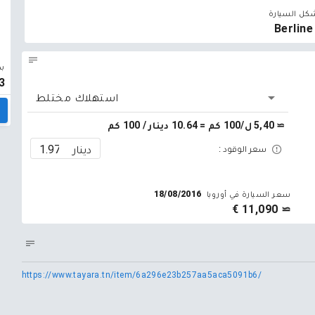
كل السيارة
Berline
بد
3
استهلاك مختلط
≃ 5,40 ل/100 كم = 10.64 دينار / 100 كم
دينار
سعر الوقود :
سعر السيارة في أوروبا
18/08/2016
≃ 11,090 €
https://www.tayara.tn/item/6a296e23b257aa5aca5091b6/