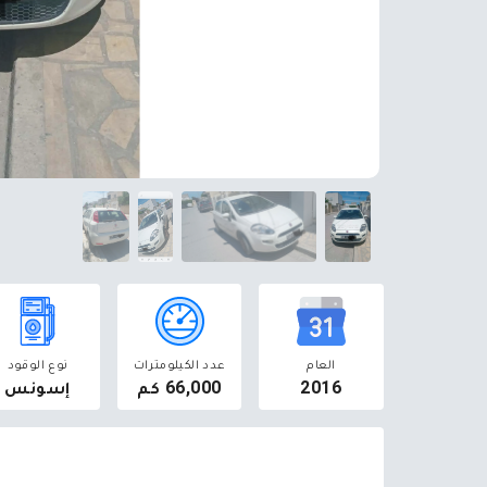
العام
عدد الكيلومترات
نوع الوقود
2016
66,000 كم
إسونس