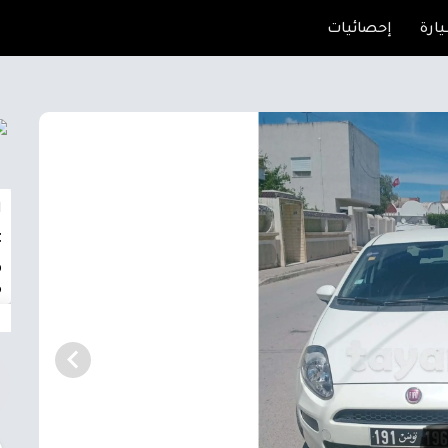
ارة
إحصائيات
ا
t
o
6
n
HV
m
e
s
0