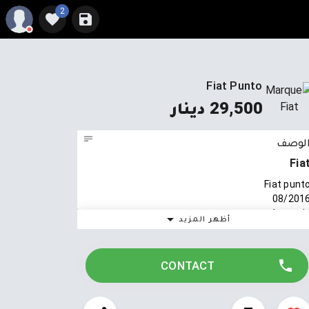
2
Fiat Punto
29,500 دينار
لوصف
Fia
Fiat punt
08/201
1er mai
أظهر المزيد
4 C
66000 kl
Vitre avant électriqu
CONTACT
Visite dispo à Ben Arou
Tel:9258522