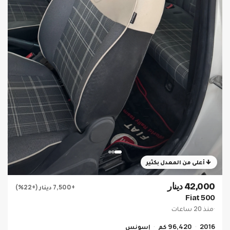
أعلى من المعدل بكثير
42,000 دينار
+7,500 دينار (+22%)
Fiat 500
·
منذ 20 ساعات
2016
96,420 كم
إسونس