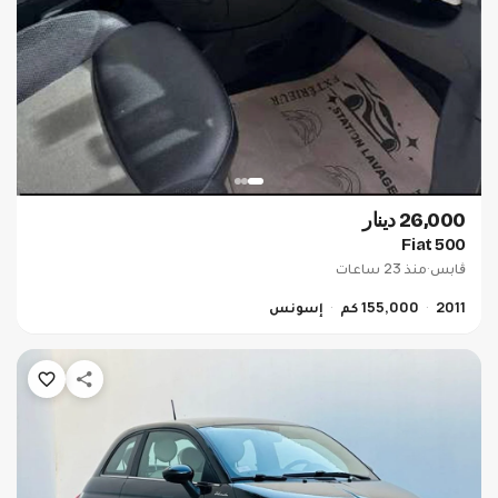
26,000 دينار
Fiat 500
ڨابس
·
منذ 23 ساعات
2011
155,000 كم
إسونس