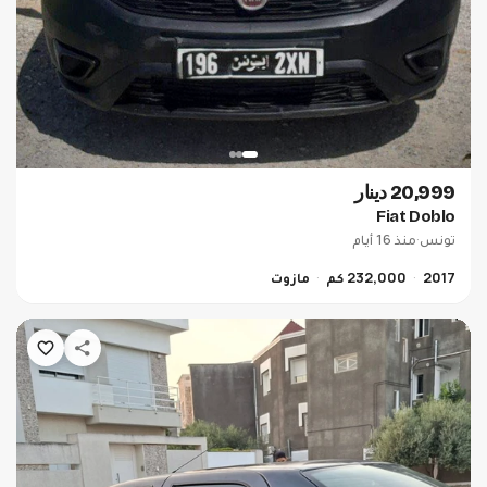
20,999 دينار
Fiat Doblo
تونس
·
منذ 16 أيام
2017
232,000 كم
مازوت