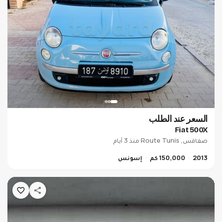
WeenCar GPS Tracker
حول كرهبتك لكرهبة connectée 📱 و تبعها لحظة بلحظة
وين ما كانت.
54 670 810
اكتشف
السعر عند الطلب
Fiat 500X
صفاقس, Route Tunis
·
منذ 3 أيام
2013
150,000 كم
إسونس