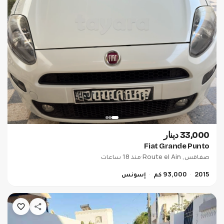
33,000 دينار
Fiat Grande Punto
صفاقس, Route el Ain
·
منذ 18 ساعات
2015
93,000 كم
إسونس