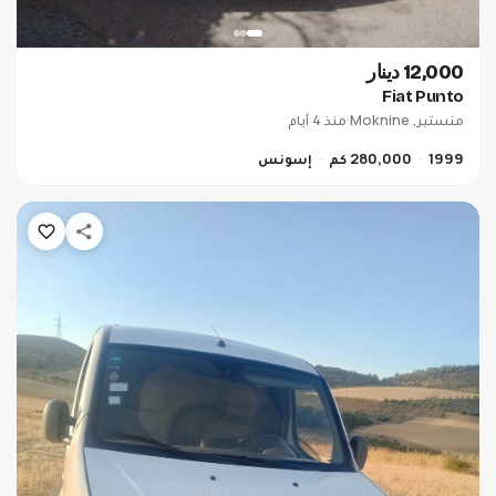
12,000 دينار
Fiat Punto
منستير, Moknine
·
منذ 4 أيام
1999
280,000 كم
إسونس