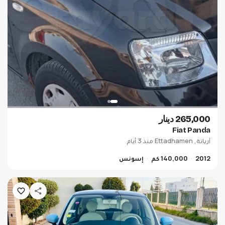
265,000 دينار
Fiat Panda
أريانة, Ettadhamen
·
منذ 3 أيام
2012
140,000 كم
إسونس
WEENCAR × AUTOPRIX