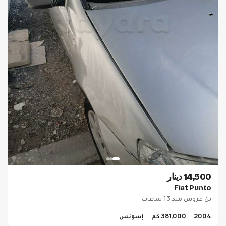
14,500 دينار
Fiat Punto
بن عروس
·
منذ 13 ساعات
2004
381,000 كم
إسونس