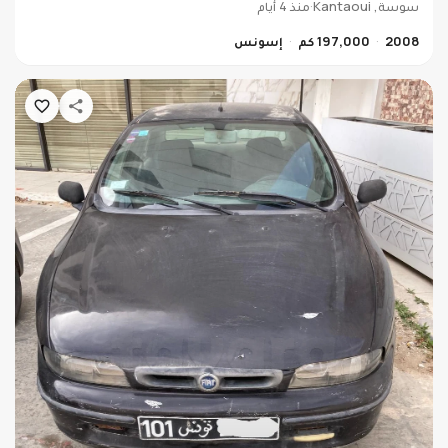
سوسة, Kantaoui
·
منذ 4 أيام
2008
197,000 كم
إسونس