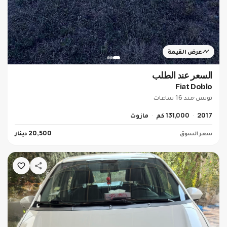
عرض القيمة
السعر عند الطلب
Fiat Doblo
تونس
·
منذ 16 ساعات
2017
131,000 كم
مازوت
سعر السوق
20,500 دينار