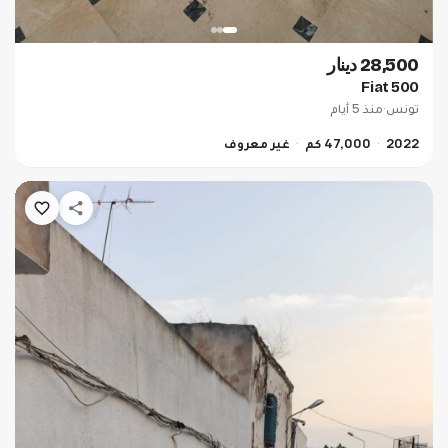
28,500 دينار
Fiat 500
تونس
·
منذ 5 أيام
2022
47,000 كم
غير معروف