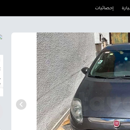
ارة
إحصائيات
ا
t
,
e