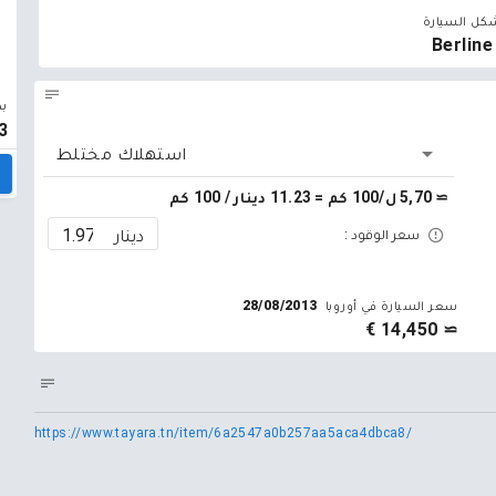
كل السيارة
Berline
بد
3
استهلاك مختلط
≃ 5,70 ل/100 كم = 11.23 دينار / 100 كم
دينار
سعر الوقود :
سعر السيارة في أوروبا
28/08/2013
≃ 14,450 €
https://www.tayara.tn/item/6a2547a0b257aa5aca4dbca8/