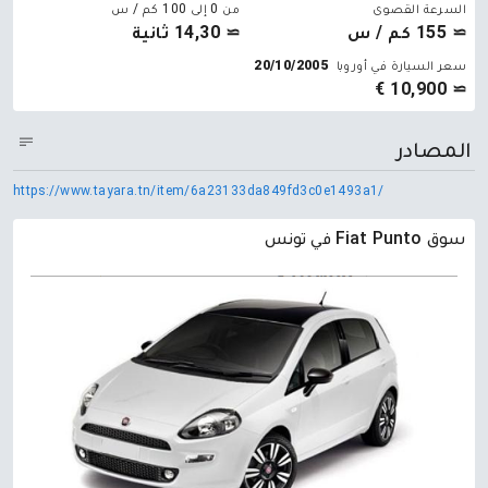
السرعة القصوى
من 0 إلى 100 كم / س
≃ 155 كم / س
≃ 14,30 ثانية
سعر السيارة في أوروبا
20/10/2005
≃ 10,900 €
المصادر
https://www.tayara.tn/item/6a23133da849fd3c0e1493a1/
سوق Fiat Punto في تونس