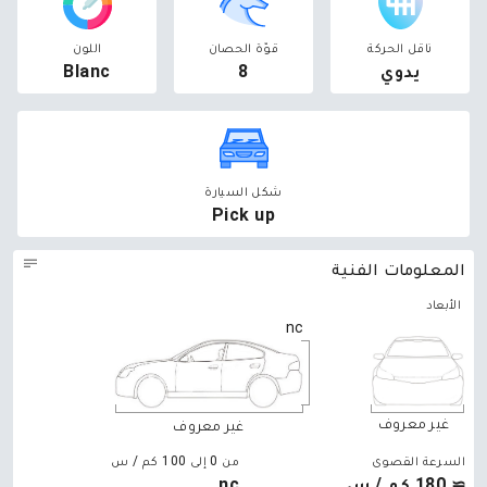
ناقل الحركة
قوّة الحصان
اللون
يدوي
8
Blanc
شكل السيارة
Pick up
المعلومات الفنية
الأبعاد
nc
غير معروف
غير معروف
السرعة القصوى
من 0 إلى 100 كم / س
≃ 180 كم / س
nc