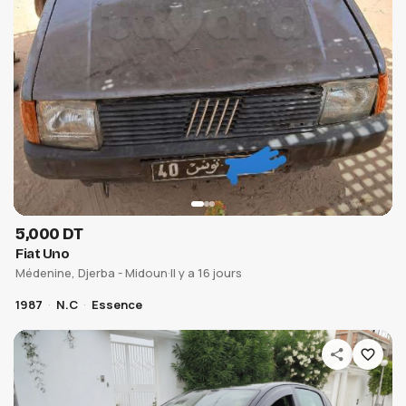
5,000 DT
Fiat Uno
Médenine, Djerba - Midoun
·
Il y a 16 jours
1987
N.C
Essence