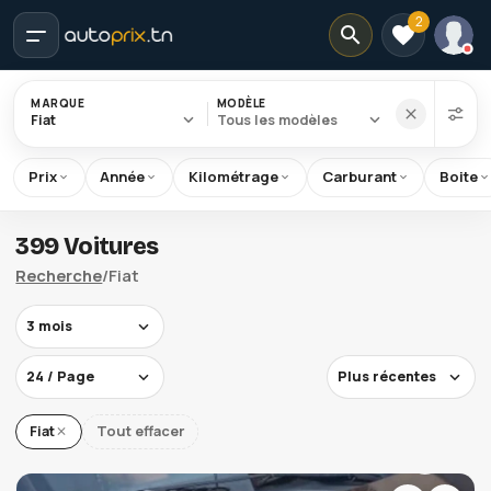
2
MARQUE
MODÈLE
Fiat
Tous les modèles
Prix
Année
Kilométrage
Carburant
Boite
Accueil
399 Voitures
Recherche
Recherche
/
Fiat
Fiat
3 mois
24 / Page
Plus récentes
Fiat
Tout effacer