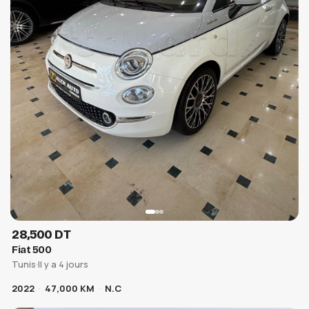
28,500 DT
Fiat 500
Tunis
·
Il y a 4 jours
2022
47,000 KM
N.C