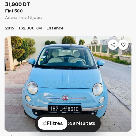
31,900 DT
Fiat 500
Ariana
·
Il y a 16 jours
2015
182,000 KM
Essence
Filtres
399 résultats