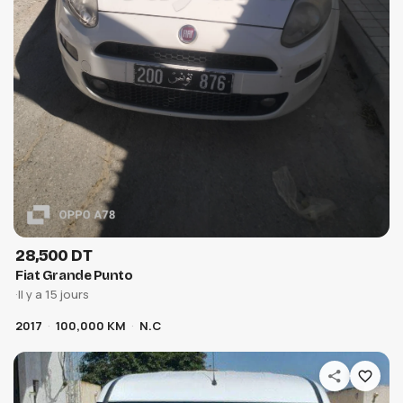
WeenCar GPS Tracker
حول كرهبتك لكرهبة connectée 📱 و تبعها لحظة بلحظة
وين ما كانت.
54 670 810
Découvrir
28,500 DT
Fiat Grande Punto
·
Il y a 15 jours
2017
100,000 KM
N.C