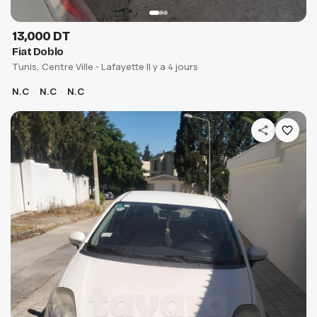
13,000 DT
Fiat Doblo
Tunis, Centre Ville - Lafayette
·
Il y a 4 jours
N.C
N.C
N.C
WEENCAR × AUTOPRIX