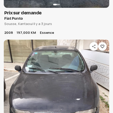
Prix sur demande
Fiat Punto
Sousse, Kantaoui
·
Il y a 3 jours
2008
197,000 KM
Essence