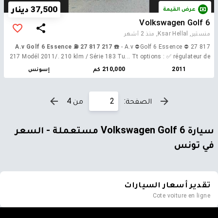
37,500 دينار
عرض القيمة
Volkswagen Golf 6
منستير, Ksar Hellal,
منذ 2 أشهر
A.v Golf 6 Essence ⛽️ 27 817 217 ☎️
- A.v ⛔️Golf 6 Essence ⛔️ 27 817
217 Modél 2011/. 210 klm / Série 183 Tu... Tt options : ✅ régulateur de
vitesse ✅4 vitre électrique ✅Clima automatique bizone
2011
210,000 كم
إسونس
✅extr..............................: -prix négociable. 💰💰☎️27 817 217 ☎️ -dispo
ksar hellal 🏠
الصفحة:
من 4
سيارة Volkswagen Golf 6 مستعملة - السعر
في تونس
تقدير أسعار السيارات
Cote voiture en ligne