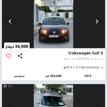
avant et ariérre ◼️camera de recul 4k ◼️park assist ◼️poste tactile 8 gb
de ram ◼️auto headlight ◼️lave feu \
36,500 دينار
Volkswagen Golf 6
بن عروس, Ezzahra,
منذ شهر
golf 6 1.2 style essence
- a
2012
262,000 كم
إسونس
1/3