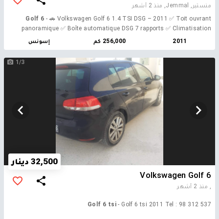
منستير, Jemmal,
منذ 2 أشهر
Golf 6
- 🚗 Volkswagen Golf 6 1.4 TSI DSG – 2011 ✅ Toit ouvrant
panoramique ✅ Boîte automatique DSG 7 rapports ✅ Climatisation
automatique bi-zone ✅ Régulateur et limiteur de vitesse ✅ Volant
2011
256,000 كم
إسونس
multifonction ✅ Commandes au volant ✅ Écran tactile ✅ Bluetooth /
AUX ✅ Radar de recul ✅ Jantes aluminium par 16 ✅ 4 pneus neuf ✅
1/3
Rétroviseurs électriques ✅ Vitres électriques avant et arrière ✅
Accoudoir central ✅ ABS / ESP / Airbags ✅ moteur rekeb jedid
32,500 دينار
Volkswagen Golf 6
,
منذ 2 أشهر
Golf 6 tsi
- Golf 6 tsi 2011 Tel : 98 312 537