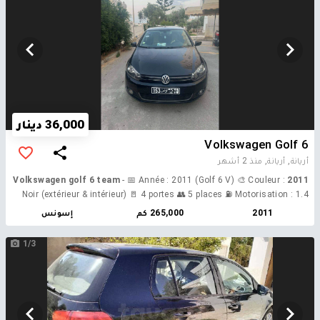
36,000 دينار
Volkswagen Golf 6
أريانة, أريانة,
منذ 2 أشهر
- 📅 Année : 2011 (Golf 6 V) 🎨 Couleur :
2011 Volkswagen golf 6 team
Noir (extérieur & intérieur) 🚪 4 portes 👥 5 places ⛽ Motorisation : 1.4
16V Essence ⚙️ Boîte de vitesse : Manuelle 💪 Puissance : 80 CH 📊
2011
265,000 كم
إسونس
Puissance fiscale : 5 CV 🔧 Cylindrée : 1390 cm³ 🚗 Transmission :
Traction ✅ Équipements & Options 🔒 Sécurité ✔ ABS ✔ Airbags
1/3
latéraux ✔ Anti-patinage ✔ Contrôle de pression des pneus 🌟 Confort &
Intérieur ✔ Climatisation ✔ Android Auto ✔ Autoradio CD / MP3 ✔
Connexion AUX / USB / iPod ✔ Boîte à gants réfrigérée ✔ Chargeur CD
✔ Sièges chauffants ✔ Sièges réglables en hauteur ✔ Volant réglable
en hauteur et profondeur ✔ Accoudoir avant et arrière ✔ 3 appuis-tête