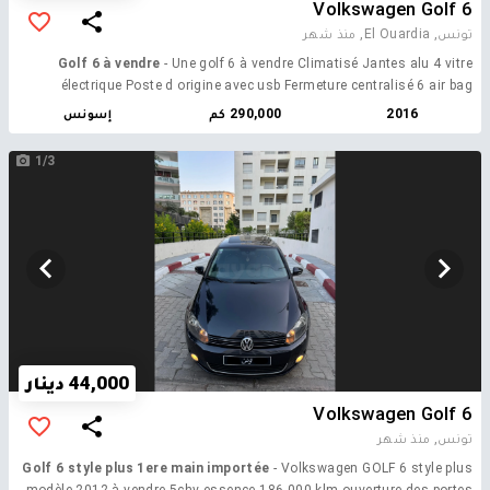
Volkswagen Golf 6
تونس, El Ouardia,
منذ شهر
Golf 6 à vendre
- Une golf 6 à vendre Climatisé Jantes alu 4 vitre
électrique Poste d origine avec usb Fermeture centralisé 6 air bag
2016
290,000 كم
إسونس
1/3
44,000 دينار
Volkswagen Golf 6
تونس,
منذ شهر
Golf 6 style plus 1ere main importée
- Volkswagen GOLF 6 style plus
modèle 2012 à vendre 5chv essence 186.000 klm ouverture des portes