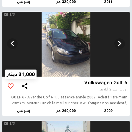
2011
320,000 كم
إسونس
1/3
31,000 دينار
Volkswagen Golf 6
أريانة,
منذ 2 أشهر
GOLF 6
- A vendre Golf 6 1.6 essence année 2009. Acheté 1ere main
29mkm. Moteur 102 ch le meilleur chez VW D’origine non accidenté,
kilométrage reel, pas de modification sur le vehicule, retouches
2009
240,000 كم
إسونس
carrosserie à faire
1/3