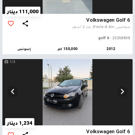
111,000 دينار
Volkswagen Golf 6
صفاقس, Route el Ain,
منذ 2 أشهر
golf 6
- 23268808
2012
150,000 كم
إسونس
1/3
1,234 دينار
Volkswagen Golf 6