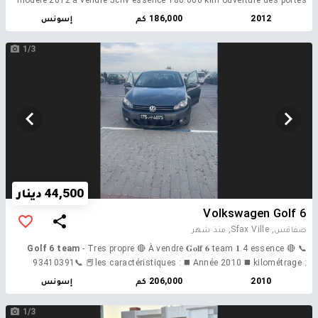
avec empreinte Démarrage avec bouton star and stop Toit ouvrant
2012
186,000 كم
إسونس
Afficheur, couleur Intérieur, cuir Vitres, teintées d’origine Toutes les
Vitre sont d’origine Poste, chargeur six CD avec Bluetooth intégré
1/3
Rétroviseur rabattable … Prix 44,000dt Tel 24 274 402
44,500 دينار
Volkswagen Golf 6
صفاقس, Sfax Ville,
منذ شهر
Golf 6 team
- Tres propre 🔴 À vendre 𝐆𝐨𝐥𝐟 𝟔 team 𝟏.4 essence 🔴 📞
93410391📞 📕les caractéristiques : ◼️ Année 2010 ◼️ kilométrage :
206.000 certifié ◼️ Énergie : essence ⛽️ ◼️ Puissance fiscale : 5 ch ◼️
2010
206,000 كم
إسونس
Matricule : 175 📕Les options : ◼️ Volant réglable ◼️4 vitre électrique ◼️
siège réglables ◼️ jante alu ◼️climatiseur climatronic ◼️radar de recul
1/3