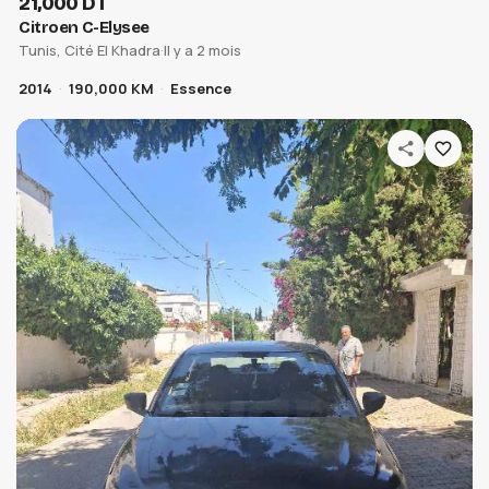
21,000 DT
Citroen C-Elysee
Tunis, Cité El Khadra
·
Il y a 2 mois
2014
190,000 KM
Essence