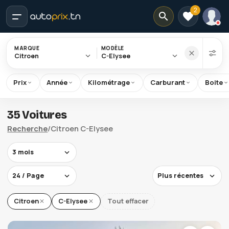
2
MARQUE
MODÈLE
Citroen
C-Elysee
Prix
Année
Kilométrage
Carburant
Boite
Accueil
35 Voitures
Recherche
Recherche
/
Citroen C-Elysee
Citroen
C-Elysee
3 mois
24 / Page
Plus récentes
Citroen
C-Elysee
Tout effacer