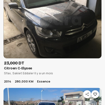
23,000 DT
Citroen C-Elysee
Sfax, Sakiet Eddaïer
·
Il y a un mois
2014
280,000 KM
Essence