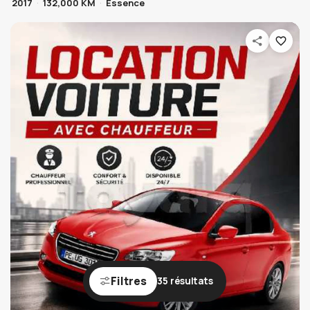
2017
132,000 KM
Essence
Filtres
35 résultats