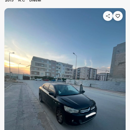
2013
N.C
Diesel
WeenCar GPS Tracker
حول كرهبتك لكرهبة connectée 📱 و تبعها لحظة بلحظة
وين ما كانت.
54 670 810
Découvrir