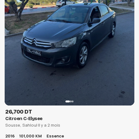
26,700 DT
Citroen C-Elysee
Sousse, Sahloul
·
Il y a 2 mois
2016
101,000 KM
Essence