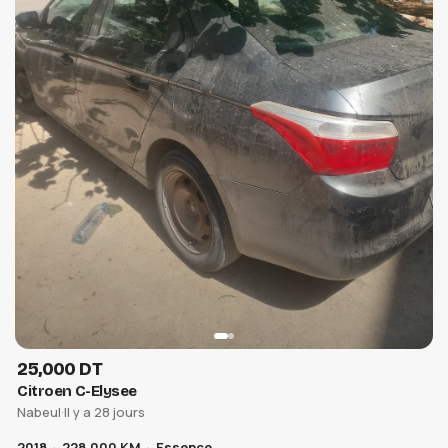
25,000 DT
Citroen C-Elysee
Nabeul
·
Il y a 28 jours
2018
228,000 KM
Essence