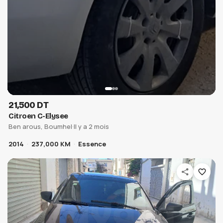
21,500 DT
Citroen C-Elysee
Ben arous, Boumhel
·
Il y a 2 mois
2014
237,000 KM
Essence