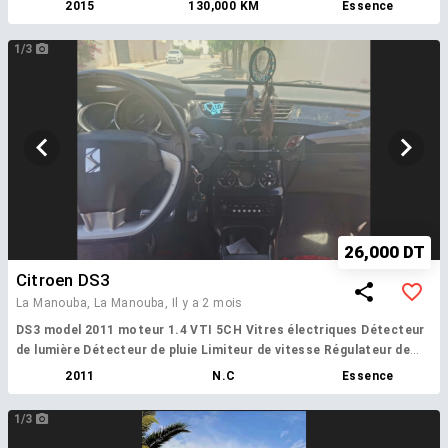
2015
130,000 KM
Essence
1/3
26,000 DT
Citroen DS3
La Manouba, La Manouba,
Il y a 2 mois
DS3 model 2011 moteur 1.4 VTI 5CH Vitres électriques Détecteur
de lumière Détecteur de pluie Limiteur de vitesse Régulateur de
vitesse Jantes alliage origine kilométrage 190 000
- DS3 model
2011
N.C
Essence
2011 moteur 1.4 VTI 5CH Vitres électriques Détecteur de lumière
Détecteur de pluie Limiteur de vitesse Régulateur de vitesse Jantes
1/3
alliage origine kilométrage 190 000 joignable via whatsapp