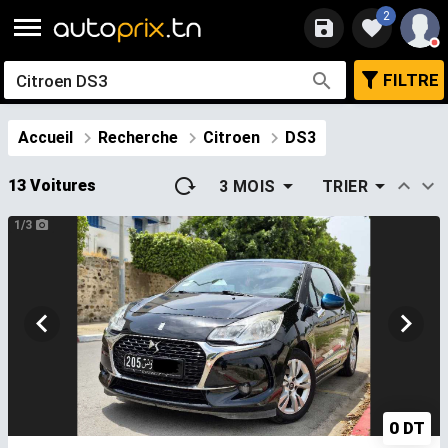
2
FILTRE
Accueil
Recherche
Citroen
DS3
13 Voitures
3 MOIS
TRIER
1/3
0 DT