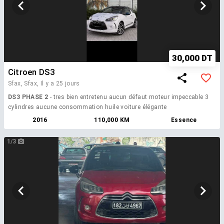
30,000 DT
Citroen DS3
Sfax, Sfax,
Il y a 25 jours
DS3 PHASE 2
- tres bien entretenu aucun défaut moteur impeccable 3
cylindres aucune consommation huile voiture élégante
2016
110,000 KM
Essence
1/3