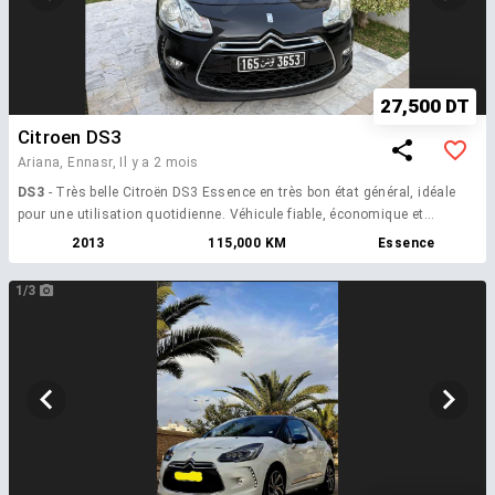
27,500 DT
Citroen DS3
Ariana, Ennasr,
Il y a 2 mois
DS3
- Très belle Citroën DS3 Essence en très bon état général, idéale
pour une utilisation quotidienne. Véhicule fiable, économique et
agréable à conduire. ✅ Année : 2013 ✅ Première mise en circulation :
2013
115,000 KM
Essence
Avril 2013 ✅ 5 CV fiscaux ✅ Kilométrage réel : 115 000 km ✅ Carburant
: Essence ✅ Véhicule bien entretenu ✅ Prix: 27.500
1/3