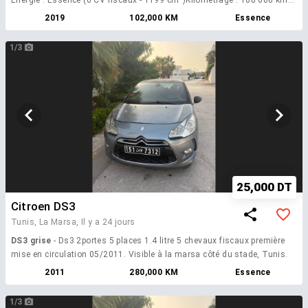
Points forts : Boîte automatique, tablette tactile 7\
2019
102,000 KM
Essence
1/3
25,000 DT
Citroen DS3
Tunis, La Marsa,
Il y a 24 jours
DS3 grise
- Ds3 2portes 5 places 1.4 litre 5 chevaux fiscaux première
mise en circulation 05/2011. Visible à la marsa côté du stade, Tunis.
2011
280,000 KM
Essence
1/3