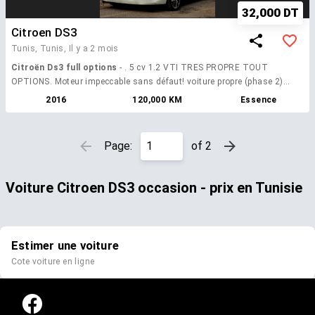
32,000 DT
Citroen DS3
Tunis, Tunis,
Il y a 2 mois
Citroën Ds3 full options
- . 5 cv 1.2 VTI TRES PROPRE TOUT
OPTIONS. Moteur impeccable sans défaut! voiture propre (phase 2)
sans aucun défaut 1.2 vti 3 cylindres full options (xenon led
2016
120,000 KM
Essence
climatisation automatique écran tactile rétroviseur rabattable détecteur
lumière jante 17 pouces )
Page:
of 2
Voiture ​Citroen DS3 occasion - prix en Tunisie​
Estimer une voiture
Cote voiture en ligne