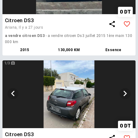
0 DT
Citroen DS3
Ariana,
Il y a 27 jours
a vendre citroen DS3
- a vendre citroen Ds3 juillet 2015 1ère main 130
000 km
2015
130,000 KM
Essence
1/3
0 DT
Citroen DS3