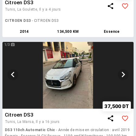
Citroen DS3
Tunis, La Goulette,
Il y a 4 jours
CITROEN DS3
- CITROEN DS3
2014
134,500 KM
Essence
1/3
37,500 DT
Citroen DS3
Tunis, La Marsa,
Il y a 16 jours
DS3 110ch Automatic Chic
- Année de mise en circulation : avril 2019
Énergie : Essence (6 CV fiscaux - 1199 cm³)Kilométrage : 100 000 km