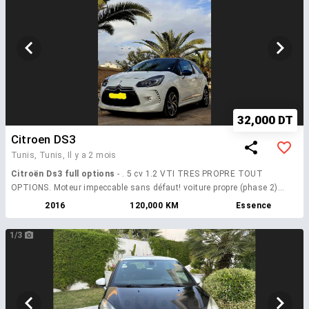
32,000 DT
Citroen DS3
Tunis, Tunis,
Il y a 2 mois
Citroën Ds3 full options
- . 5 cv 1.2 VTI TRES PROPRE TOUT
OPTIONS. Moteur impeccable sans défaut! voiture propre (phase 2)
sans aucun défaut 1.2 vti 3 cylindres full options (xenon led
2016
120,000 KM
Essence
climatisation automatique écran tactile rétroviseur rabattable détecteur
lumière jante 17 pouces )
1/3