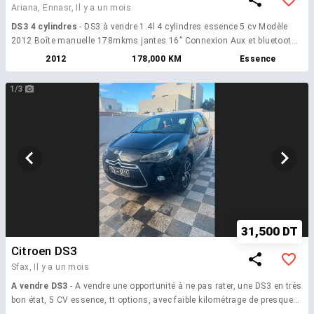
Ariana, Ennasr,
Il y a un mois
DS3 4 cylindres
- DS3 à vendre 1.4l 4 cylindres essence 5 cv Modèle
2012 Boîte manuelle 178mkms jantes 16” Connexion Aux et bluetooth
Rétroviseurs rabattables électriques 4 pneus + batterie récemment
2012
178,000 KM
Essence
changés 54 644 626 Whatsapp: +33 06 56 87 49 60
1/3
31,500 DT
Citroen DS3
Sfax,
Il y a un mois
A vendre DS3
- A vendre une opportunité à ne pas rater, une DS3 en très
bon état, 5 CV essence, tt options, avec faible kilométrage de presque
130000km, état tôlerie et motorisation impeccable. Tel 22774142