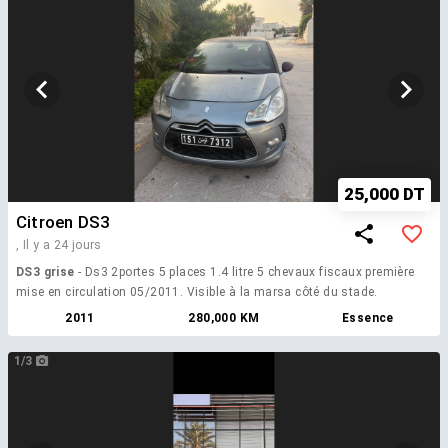
25,000 DT
Citroen DS3
,
Il y a 24 jours
DS3 grise
- Ds3 2portes 5 places 1.4 litre 5 chevaux fiscaux première
mise en circulation 05/2011. Visible à la marsa côté du stade.
2011
280,000 KM
Essence
1/3