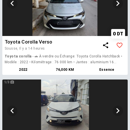
0 DT
Toyota Corolla Verso
Sousse,
Il y a 14 heures
Toyota corolla
- 🚗 À vendre ou Échange: Toyota Corolla Hatchback •
Modèle : 2022 • Kilométrage : 76 000 km • Jantes : aluminium 16
pouces • Moteur : 1.2 Turbo, 4 cylindres • Boîte : manuelle, 6 rapports ✨
2022
76,000 KM
Essence
Équipements et options : • Climatisation automatique (Climatronic) •
Écran tactile Android & Apple CarPlay • Caméra de recul • Système Back
1/3
Night • Feux Full LED • Trois modes de conduite : Eco, Normal, Sport 📞
Pour plus d’informations, veuillez appeler. 54 268 058 pour echange
avec petite voiture exemple suzuki, ibiza, polo, kia ....