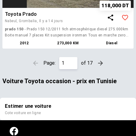
118,000 DT
Toyota Prado
Nabeul, Grombalia,
Il y a 14 jours
prado 150
- Prado 150 12/2011 9ch atmosphérique diesel 275.000km
Boite manuel 7 places Kit suspension ironman Tous en marche zero
défauts Clim. double. ... Rien a réparer ou a changer Que des serieux
2012
273,000 KM
Diesel
svp 98728158
Page:
of 17
Voiture ​Toyota occasion - prix en Tunisie​
Estimer une voiture
Cote voiture en ligne