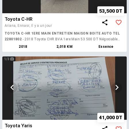
53,500 DT
Toyota C-HR
Ariana, Ennasr,
Il y a un jour
TOYOTA C-HR 1ERE MAIN ENTRETIEN MAISON BOITE AUTO TEL
22801802
- 2018 Toyota CHR BVA 1ere Main 53 500 DT Négociable
05/01/2018 TU 202 1.2L Essence 6 CV 200 000 KM Entretien complet
2018
2,018 KM
Essence
maison Échange possible Disponible à notre showroom Ennaser Route
X20 Contactez le : 22801802 Localisation :
1/3
https://maps.app.goo.gl/iY1EhscMqk7JXm8u8
41,000 DT
Toyota Yaris