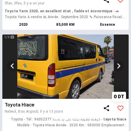
Sfax, Sfax,
Il y a un jour
Toyota Yaris 2020, en excellent état , fiable et économique
- 🚗
Toyota Yaris à vendre 📅 Année : Septembre 2020 🔧 Puissance fiscale :
4 CV 📍 Kilométrage : 85 000 km ✅ 85 000 km au compteur ✅ Entretien
2020
85,000 KM
Essence
effectué exclusivement chez Toyota, factures à l'appui ✅ Carnet
d'entretien à jour ✅ Mécanique en excellent état ✅ Intérieur très propre
1/3
et soigneusement entretenu ✅ Écran tactile Kenwood ✅ Connectivité
Bluetooth (appels mains libres et streaming audio) ✅ Caméra de recul
✅ Faible consommation de carburant 💰 Prix : 41000
0 DT
Toyota Hiace
Nabeul, Bou Argoub,
Il y a 13 jours
- كرهبة نظيفة برشا على يد ىحدة Toyota - Tél : 96052377
tayota hiace
Modèle : Toyota Hiace Année : 2020 Km : 580000 Emplacement :
Bouargoub Nabeul Carburant : Mazout 8cv Tout options Voiture en bon