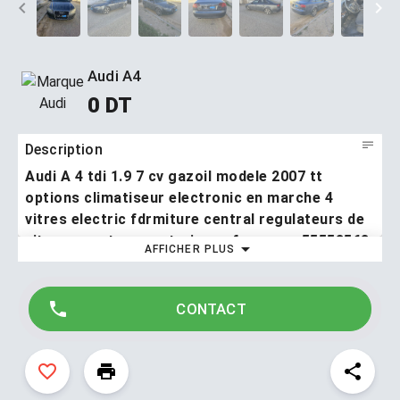
Audi A4
0 DT
Description
Audi A 4 tdi 1.9 7 cv gazoil modele 2007 tt
options climatiseur electronic en marche 4
vitres electric fdrmiture central regulateurs de
vitesse gentes avantrain neuf numero 55553563
AFFICHER PLUS
Audi A 4 tdi 1.9 7 cv gazoil modele 2007 tt options
climatiseur electronic en marche 4 vitres electric
fdrmiture central regulateurs de vitesse gentes avantrain
CONTACT
neuf numero 55553563