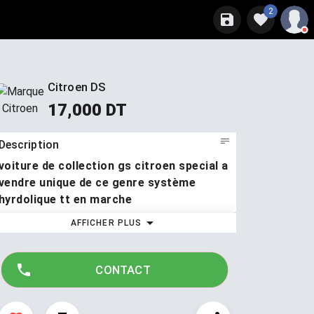
2
Citroen DS
17,000 DT
Description
voiture de collection gs citroen special a
vendre unique de ce genre système
hyrdolique tt en marche
gs citroen special a vendre
AFFICHER PLUS
unique de ce genre
système hyrdolique tt en marche
CONTACT