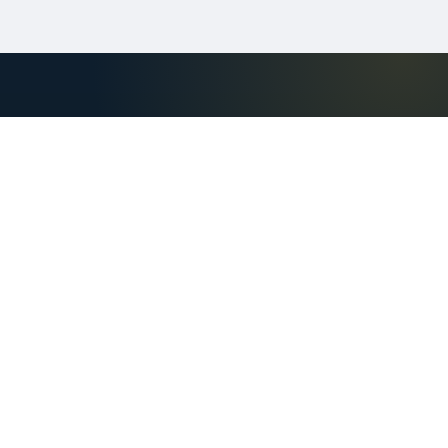
Autoprix
Autoprix Tunisie : annonces voiture
occasion, prix du marché et estimation.
Comparez Golf, Polo, Kia et plus pour
acheter ou vendre au meilleur prix en
Tunisie.
Explorer
Contact
Recherche
Rue Tarek ibn zied,