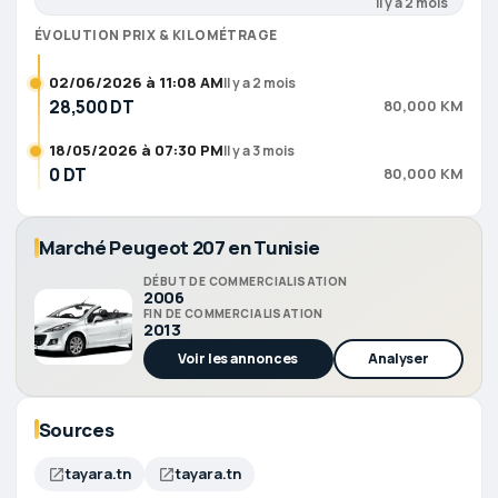
Il y a 2 mois
ÉVOLUTION PRIX & KILOMÉTRAGE
02/06/2026 à 11:08 AM
Il y a 2 mois
28,500 DT
80,000 KM
18/05/2026 à 07:30 PM
Il y a 3 mois
0 DT
80,000 KM
Marché Peugeot 207 en Tunisie
DÉBUT DE COMMERCIALISATION
2006
FIN DE COMMERCIALISATION
2013
Voir les annonces
Analyser
Sources
tayara.tn
tayara.tn