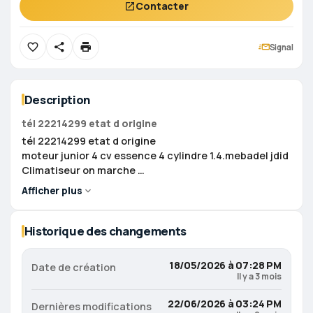
Contacter
Signal
Description
tél 22214299 etat d origine
tél 22214299 etat d origine
moteur junior 4 cv essence 4 cylindre 1.4.mebadel jdid
Climatiseur on marche
toit panoramic on marche
Afficher plus
papier on règle . visita jdidda
prix 28500 d
Historique des changements
18/05/2026 à 07:28 PM
Date de création
Il y a 3 mois
22/06/2026 à 03:24 PM
Dernières modifications