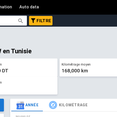
mation
Auto data
FILTRE
 en Tunisie
en
Kilométrage moyen
0 DT
168,000 km
en
ANNÉE
KILOMÉTRAGE