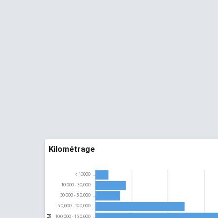
Prix moyen :
0 DT
56 Voiture
BMW Serie 3 GT
Prix moyen :
0 DT
56 Voiture
BMW X5
Prix moyen :
40,000 DT
50 Voiture
BMW X6
Prix moyen :
0 DT
35 Voiture
Kilométrage
BMW Serie 2
Prix moyen :
0 DT
24 Voiture
BMW M
Prix moyen :
0 DT
17 Voiture