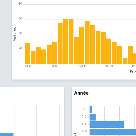
s
s
s
s
Année
s
s