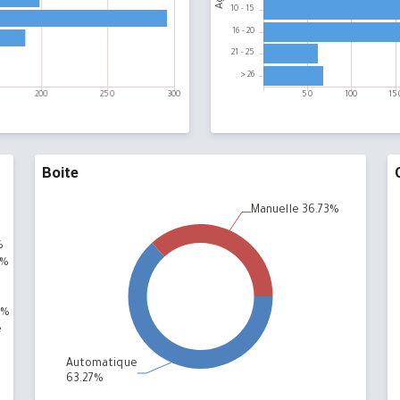
s
Boite