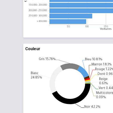
BMW M3
Prix moyen :
15,000 DT
9 Voiture
Couleur