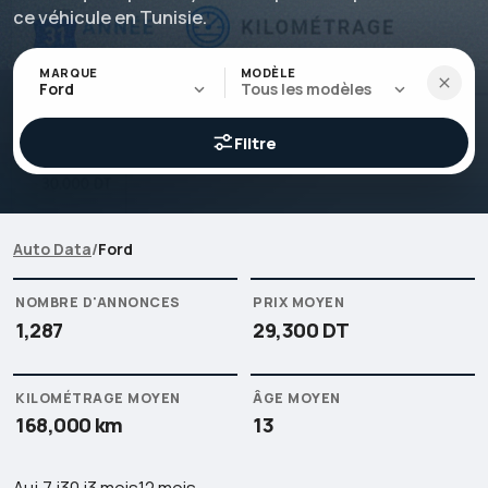
ce véhicule en Tunisie.
MARQUE
MODÈLE
Ford
Tous les modèles
Filtre
Auto Data
/
Ford
Accueil
NOMBRE D'ANNONCES
PRIX MOYEN
Auto Data
1,287
29,300 DT
Ford
KILOMÉTRAGE MOYEN
ÂGE MOYEN
168,000 km
13
Auj.
7 j
30 j
3 mois
12 mois