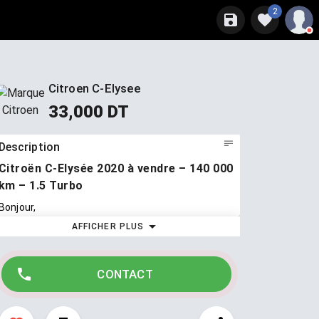
2
Citroen C-Elysee
33,000 DT
Description
Citroën C-Elysée 2020 à vendre – 140 000
km – 1.5 Turbo
Bonjour,
AFFICHER PLUS
Citroën C-Elysée à vendre, modèle 2020, 140 000
km, moteur 1.5 Turbo.
Voiture en excellent état, rien n’a été changé.
CONTACT
Peinture d’origine, moteur d’origine, très propre et
bien entretenue.
Full options, roule parfaitement.