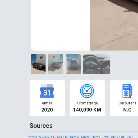
Année
Kilométrage
Carburant
2020
140,000 KM
N.C
Sources
https://www.tayara.tn/item/6a0c953c2257200009c9f02a/