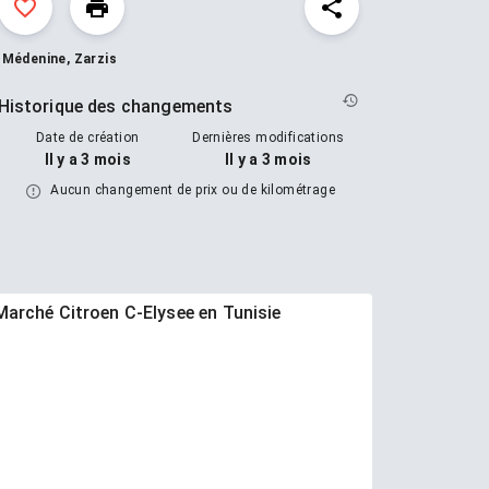
Pour plus d’informations, merci de me contacter
sur 98623202
Médenine, Zarzis
Historique des changements
Date de création
Dernières modifications
Il y a 3 mois
Il y a 3 mois
Aucun changement de prix ou de kilométrage
Marché Citroen C-Elysee en Tunisie