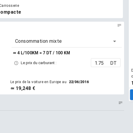
Carrosserie
ompacte
Consommation mixte
≃ 4 L/100KM = 7 DT / 100 KM
DT
Le prix du carburant :
D
c
Le prix de la voiture en Europe au
22/06/2016
≃ 19,248 €