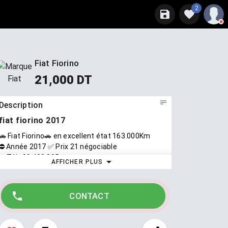
2
Fiat Fiorino
21,000 DT
Description
fiat fiorino 2017
🚗 Fiat Fiorino🚗 en excellent état 163.000Km
⛔ Année 2017 ✅️ Prix 21 négociable
✅️ Tél : 29.402.205
AFFICHER PLUS
CONTACT