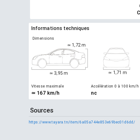
C
Informations techniques
Dimensions
≃ 1,72 m
≃ 1,71 m
≃ 3,95 m
Vitesse maximale
Accélération 0 à 100 km/h
≃ 167 km/h
nc
Sources
https://www.tayara.tn/item/6a05a744e853e69bec01d6dd/