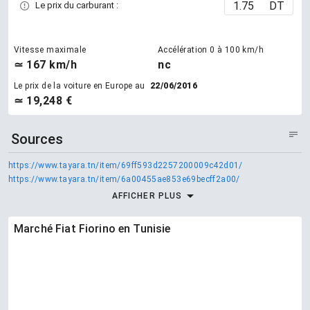
DT
Le prix du carburant :
Vitesse maximale
Accélération 0 à 100 km/h
≃ 167 km/h
nc
Le prix de la voiture en Europe au
22/06/2016
≃ 19,248 €
Sources
https://www.tayara.tn/item/69ff593d2257200009c42d01/
https://www.tayara.tn/item/6a00455ae853e69becff2a00/
AFFICHER PLUS
Marché Fiat Fiorino en Tunisie