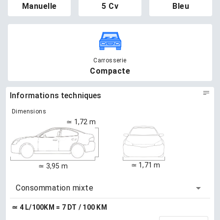
Manuelle
5 Cv
Bleu
Carrosserie
Compacte
Informations techniques
Dimensions
≃ 1,72 m
≃ 1,71 m
≃ 3,95 m
Consommation mixte
≃ 4 L/100KM = 7 DT / 100 KM