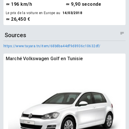
≃ 196 km/h
≃ 9,90 seconde
Le prix de la voiture en Europe au
14/03/2018
≃ 26,450 €
Sources
https://www.tayara.tn/item/68b8ba44df9d8936c10632df/
Marché Volkswagen Golf en Tunisie