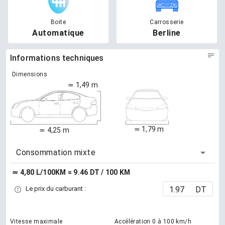
Boite
Carrosserie
Automatique
Berline
Informations techniques
Dimensions
≃ 1,49 m
≃ 1,79 m
≃ 4,25 m
Consommation mixte
≃ 4,80 L/100KM = 9.46 DT / 100 KM
DT
Le prix du carburant :
Vitesse maximale
Accélération 0 à 100 km/h